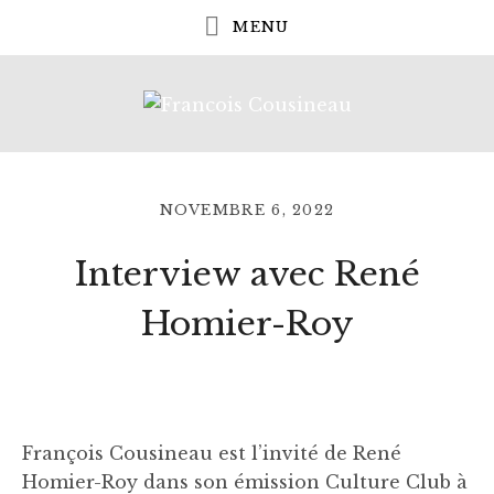
COMPOSITEUR
F
ET
PIANISTE
R
NOVEMBRE 6, 2022
A
BY
Interview avec René
N
GENEVIEVE
COUSINEAU
C
Homier-Roy
O
I
S
François Cousineau est l’invité de René
C
Homier-Roy dans son émission Culture Club à