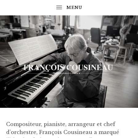
 SUBMENU
 SUBMENU
 SUBMENU
COMPOSITEUR
F
ET
PIANISTE
R
A
 SUBMENU
N
C
Compositeur, pianiste, arrangeur et chef
O
d’orchestre, François Cousineau a marqué