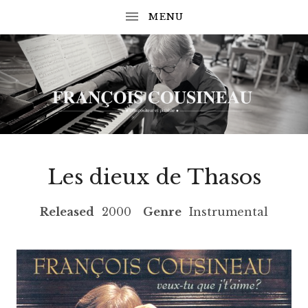
 SUBMENU
 SUBMENU
COMPOSITEUR
F
ET
 SUBMENU
PIANISTE
R
Les dieux de Thasos
A
N
 SUBMENU
RECORD DETAILS
Released
2000
Genre
Instrumental
C
O
I