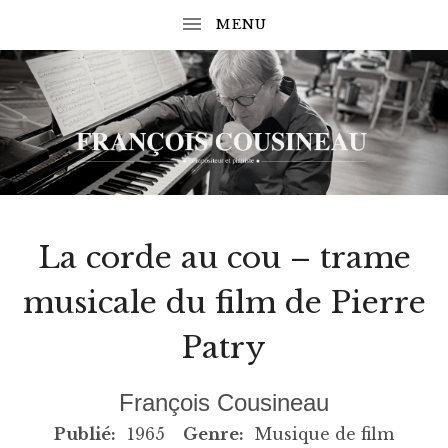
 SUBMENU
 SUBMENU
COMPOSITEUR
F
ET
 SUBMENU
PIANISTE
R
La corde au cou – trame
A
musicale du film de Pierre
N
 SUBMENU
C
Patry
O
François Cousineau
I
RECORD DETAILS
Publié:
1965
Genre:
Musique de film