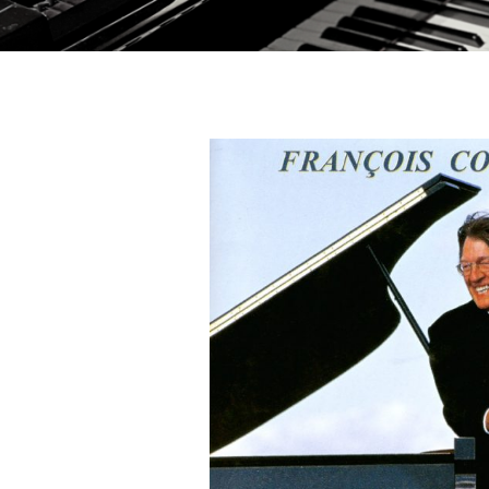
F
PIANISTE
R
A
N
C
O