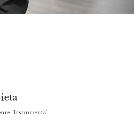
c
ieta
S
enre
Instrumental