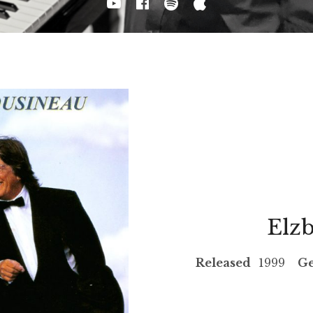
Youtube
Facebook
Spotify
Apple Musi
Elzb
RECORD DETAIL
Released
1999
G