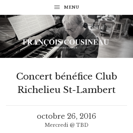
 SUBMENU
 SUBMENU
COMPOSITEUR
F
ET
 SUBMENU
PIANISTE
R
Concert bénéfice Club
A
Richelieu St-Lambert
N
 SUBMENU
C
O
octobre 26, 2016
I
Mercredi
@
TBD